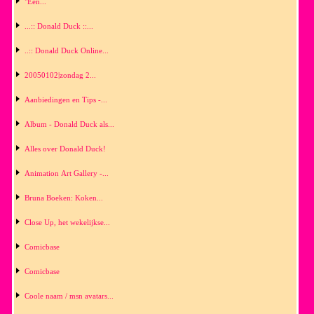
"Een...
...:: Donald Duck ::...
..:: Donald Duck Online...
20050102|zondag 2...
Aanbiedingen en Tips -...
Album - Donald Duck als...
Alles over Donald Duck!
Animation Art Gallery -...
Bruna Boeken: Koken...
Close Up, het wekelijkse...
Comicbase
Comicbase
Coole naam / msn avatars...