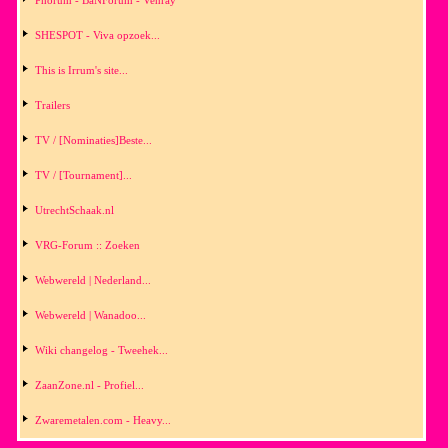
SHESPOT - Viva opzoek...
This is Irrum's site...
Trailers
TV / [Nominaties]Beste...
TV / [Tournament]...
UtrechtSchaak.nl
VRG-Forum :: Zoeken
Webwereld | Nederland...
Webwereld | Wanadoo...
Wiki changelog - Tweehek...
ZaanZone.nl - Profiel...
Zwaremetalen.com - Heavy...