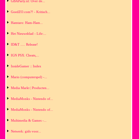
GBAParty.nl: Over de...
GoedZO.com?! - Kritisch...
Hamtaro: Ham-Ham...
Het Nieuwsblad - Life:...
ID&T ..... Release!
IGN PSX: Cheats,...
InsideGamer :: Index
Mario (computerspel) -...
Media Markt | Producten...
MediaMonks - Nintendo of...
MediaMonks - Nintendo of...
Multimedia & Games -...
Netwerk: gids voor...