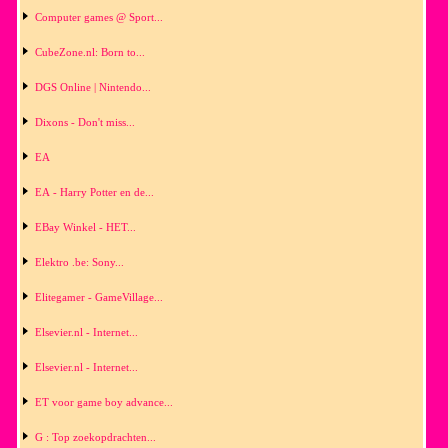
Computer games @ Sport...
CubeZone.nl: Born to...
DGS Online | Nintendo...
Dixons - Don't miss...
EA
EA - Harry Potter en de...
EBay Winkel - HET...
Elektro .be: Sony...
Elitegamer - GameVillage...
Elsevier.nl - Internet...
Elsevier.nl - Internet...
ET voor game boy advance...
G : Top zoekopdrachten...