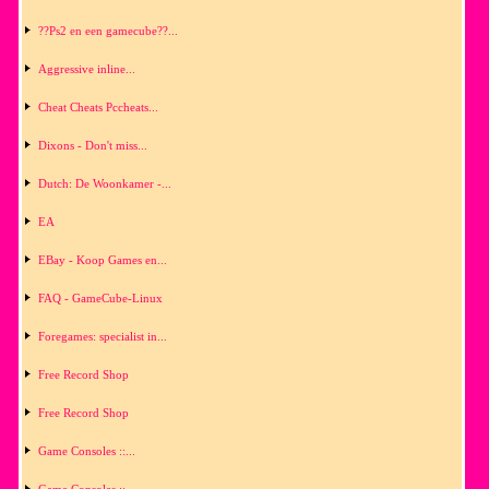
??Ps2 en een gamecube??...
Aggressive inline...
Cheat Cheats Pccheats...
Dixons - Don't miss...
Dutch: De Woonkamer -...
EA
EBay - Koop Games en...
FAQ - GameCube-Linux
Foregames: specialist in...
Free Record Shop
Free Record Shop
Game Consoles ::...