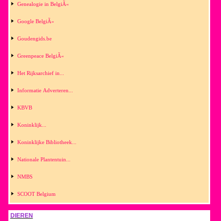
Genealogie in BelgiÃ«
Google BelgiÃ«
Goudengids.be
Greenpeace BelgiÃ«
Het Rijksarchief in...
Informatie Adverteren...
KBVB
Koninklijk...
Koninklijke Bibliotheek...
Nationale Plantentuin...
NMBS
SCOOT Belgium
DIEREN