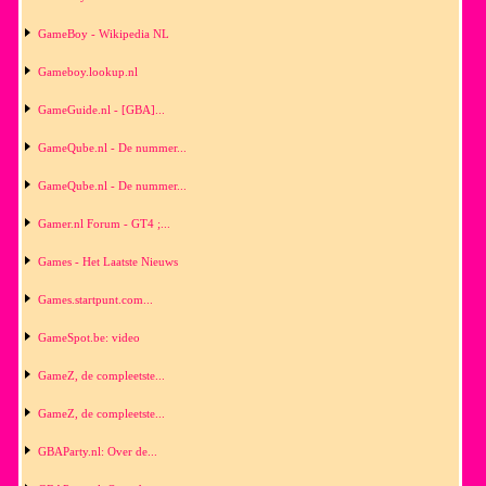
GameBoy - Wikipedia NL
Gameboy.lookup.nl
GameGuide.nl - [GBA]...
GameQube.nl - De nummer...
GameQube.nl - De nummer...
Gamer.nl Forum - GT4 ;...
Games - Het Laatste Nieuws
Games.startpunt.com...
GameSpot.be: video
GameZ, de compleetste...
GameZ, de compleetste...
GBAParty.nl: Over de...