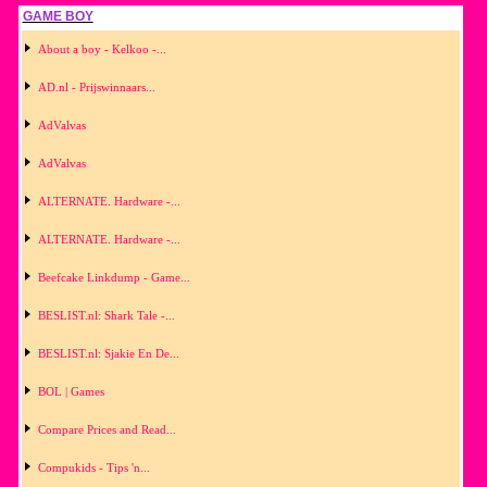
GAME BOY
About a boy - Kelkoo -...
AD.nl - Prijswinnaars...
AdValvas
AdValvas
ALTERNATE. Hardware -...
ALTERNATE. Hardware -...
Beefcake Linkdump - Game...
BESLIST.nl: Shark Tale -...
BESLIST.nl: Sjakie En De...
BOL | Games
Compare Prices and Read...
Compukids - Tips 'n...