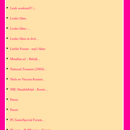
Leuk weekend!! |...
Leuke films
Leuke films -...
Leuke films in dvd...
Liefde Forum - top5 films
Metalfan.nl :: Bekijk...
National Treasure (2004)...
Niels en Vincent Komen...
NRC Handelsblad - Kunst:...
Pauze
Pauze
PC GameSpecial Forum...
Phorum - BaNForum - Venray