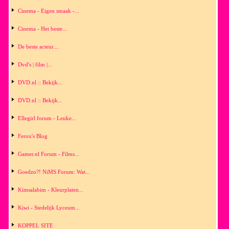
Cinema - Eigen smaak -...
Cinema - Het beste...
De beste acteur....
Dvd's | film |...
DVD.nl :: Bekijk...
DVD.nl :: Bekijk...
Ellegirl forum - Leuke...
Ferox's Blog
Gamer.nl Forum - Films...
Goedzo?! NiMS Forum: Wat...
Kimsalabim - Kleurplaten...
Kiwi - Stedelijk Lyceum...
KOPPEL SITE