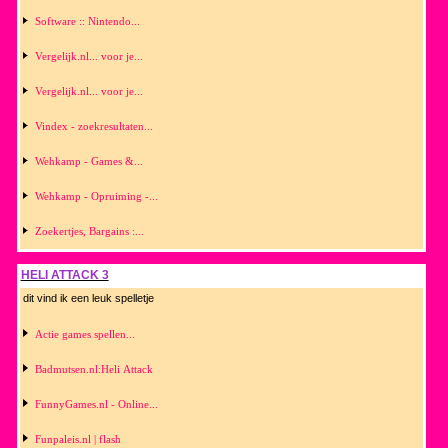
Software :: Nintendo...
Vergelijk.nl... voor je...
Vergelijk.nl... voor je...
Vindex - zoekresultaten...
Wehkamp - Games &...
Wehkamp - Opruiming -...
Zoekertjes, Bargains :...
HELI ATTACK 3
dit vind ik een leuk spelletje
Actie games spellen...
Badmutsen.nl:Heli Attack
FunnyGames.nl - Online...
Funpaleis.nl | flash