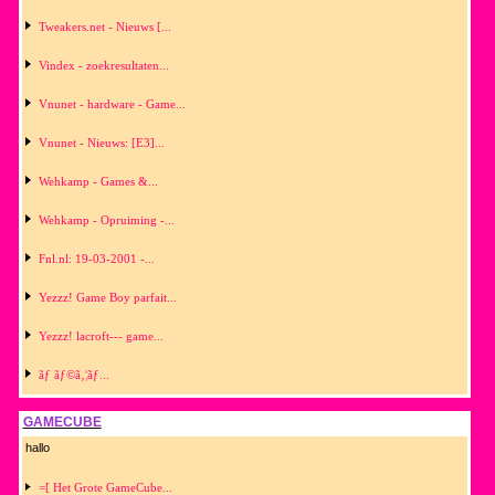
Tweakers.net - Nieuws [...
Vindex - zoekresultaten...
Vnunet - hardware - Game...
Vnunet - Nieuws: [E3]...
Wehkamp - Games &...
Wehkamp - Opruiming -...
Fnl.nl: 19-03-2001 -...
Yezzz! Game Boy parfait...
Yezzz! lacroft--- game...
ãƒ ãƒ©ã‚¦ãƒ...
GAMECUBE
hallo
=[ Het Grote GameCube...