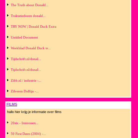
The Truth about Donald...
Traktatiedozen donald...
TRY NOW | Donald Duck Extra
Untitled Document
Weekblad Donald Duck te...
Tijdschrift.nl/donal...
Tijdschrift.nl/donal...
Zibb.nl / industrie -...
Zilveren Dolfijn -...
FILMS
hallo hier krijg je informatie over films
20six - Interessen...
50 First Dates (2004) -...