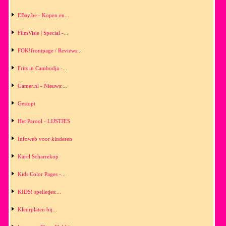
EBay.be - Kopen en...
FilmVisie | Special -...
FOK!frontpage / Reviews...
Frits in Cambodja -...
Gamer.nl - Nieuws:...
Gestopt
Het Parool - LIJSTJES
Infoweb voor kinderen
Karel Scharrekop
Kids Color Pages -...
KIDS! spelletjes:...
Kleurplaten bij...