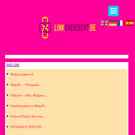
BELGIE
Belgie.pagina.nl
BelgiÃ« - Wikipedia
EBay.be - eBay Belgium,...
Familienamen in BelgiÃ«
Federal Public Services...
FEDERALE POLITIE -...