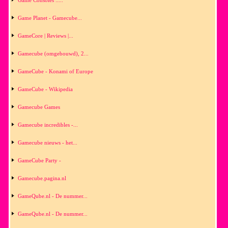
Game Consoles ::...
Game Planet - Gamecube...
GameCore | Reviews |...
Gamecube (omgebouwd), 2...
GameCube - Konami of Europe
GameCube - Wikipedia
Gamecube Games
Gamecube incredibles -...
Gamecube nieuws - het...
GameCube Party -
Gamecube.pagina.nl
GameQube.nl - De nummer...
GameQube.nl - De nummer...