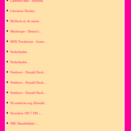
Lammert Bies - Hobbies
Literatuur Dossier...
McDuck.nl, de meest...
Mindscape - Disney's...
MSN.Tweakzone - Icons:...
Nederlandse...
Nederlandse...
Netdirect - Donald Duck...
Netdirect - Donald Duck...
Netdirect - Donald Duck...
Nl.outducks.org (Donald...
Noordzee 100.7 FM -...
NRC Handelsblad -...