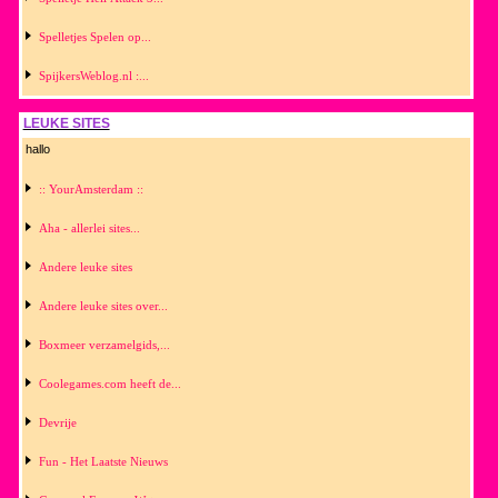
Spelletjes Spelen op...
SpijkersWeblog.nl :...
LEUKE SITES
hallo
:: YourAmsterdam ::
Aha - allerlei sites...
Andere leuke sites
Andere leuke sites over...
Boxmeer verzamelgids,...
Coolegames.com heeft de...
Devrije
Fun - Het Laatste Nieuws