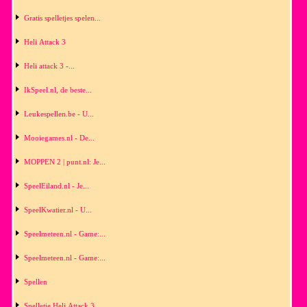
Gratis spelletjes spelen...
Heli Attack 3
Heli attack 3 -...
IkSpeel.nl, de beste...
Leukespellen.be - U...
Mooiegames.nl - De...
MOPPEN 2 | punt.nl: Je...
SpeelEiland.nl - Je...
SpeelKwatier.nl - U...
Speelmeteen.nl - Game:...
Speelmeteen.nl - Game:...
Spellen
Spelletje Heli Attack 3...